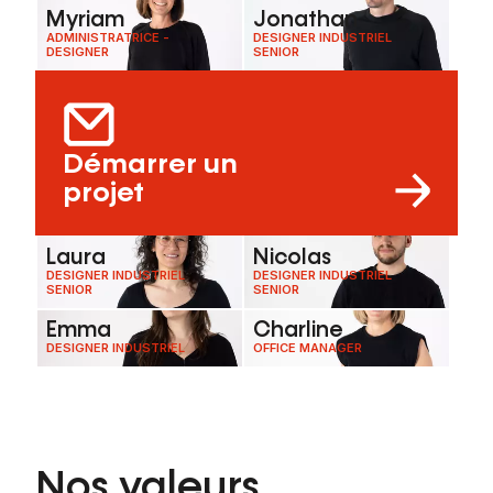
Myriam
Jonathan
ADMINISTRATRICE -
DESIGNER INDUSTRIEL
DESIGNER
SENIOR
Démarrer un
projet
Laura
Nicolas
DESIGNER INDUSTRIEL
DESIGNER INDUSTRIEL
SENIOR
SENIOR
Emma
Charline
DESIGNER INDUSTRIEL
OFFICE MANAGER
Nos valeurs