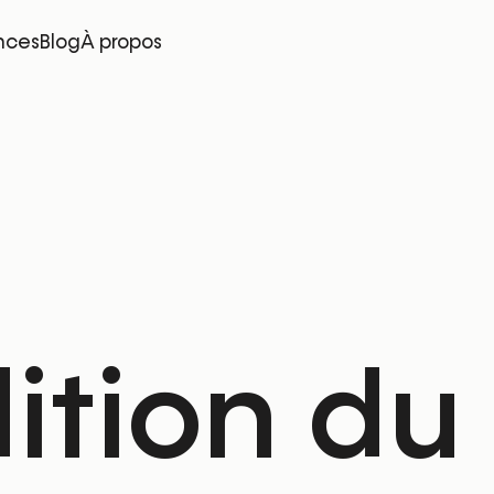
nces
Blog
À propos
ition du