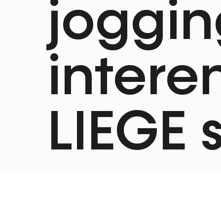
joggin
intere
LIEGE 