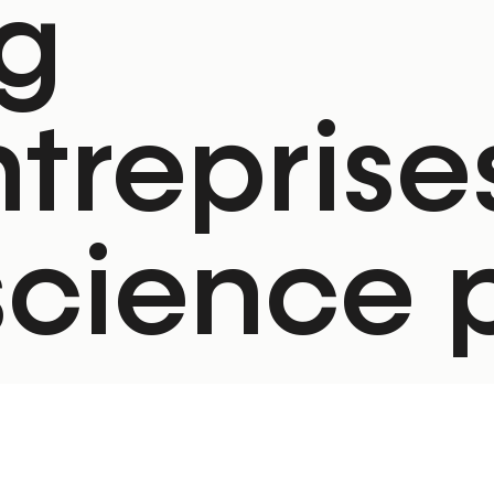
g
ntreprise
science 