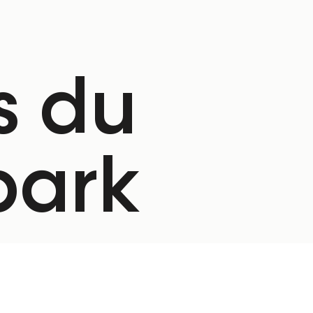
s du
park