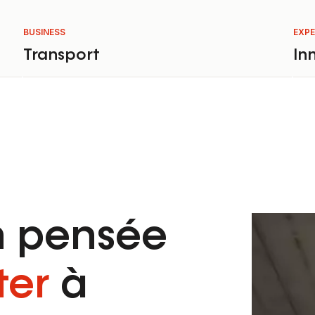
BUSINESS
EXPE
Transport
In
n pensée
ter
à