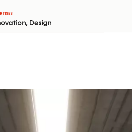
RTISES
novation
,
Design