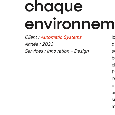
chaque
environnem
Client :
Automatic Systems
i
Année : 2023
d
Services : Innovation – Design
s
b
é
P
l
d
a
s
m