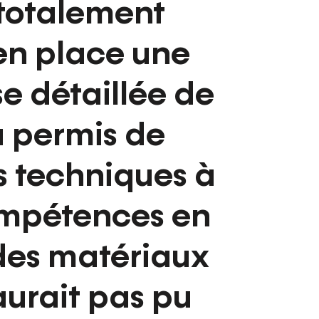
t totalement
en place une
e détaillée de
a permis de
s techniques à
 compétences en
des matériaux
’aurait pas pu