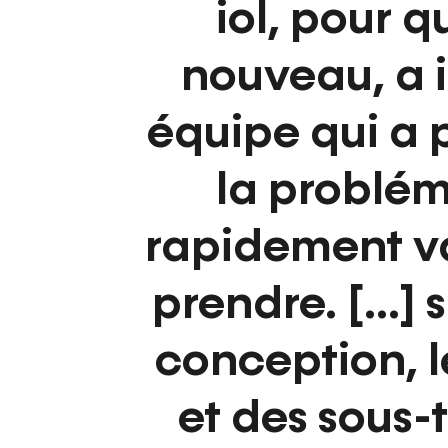
iol, pour q
nouveau, a 
équipe qui a 
la problém
rapidement va
prendre. [...]
conception, 
et des sous-t