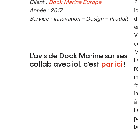
Client :
Dock Marine Europe
P
Année : 2017
i
Service : Innovation – Design – Produit
d
e
V
c
M
L’avis de Dock Marine sur ses
l
collab avec iol, c’est
par ici
!
r
m
f
i
à
l
p
b