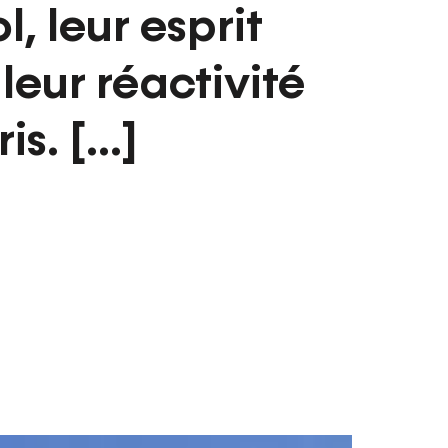
l, leur esprit
 leur réactivité
s. [...]