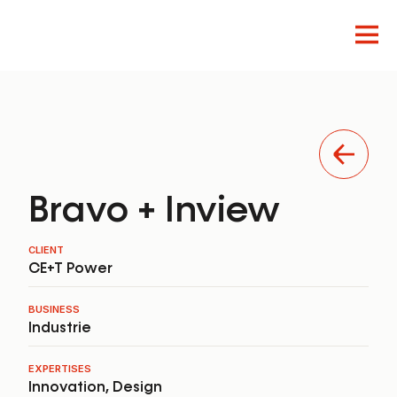
Innovation
Design
Produit
Bravo + Inview
CLIENT
CE+T Power
BUSINESS
Industrie
EXPERTISES
Innovation
,
Design
FR