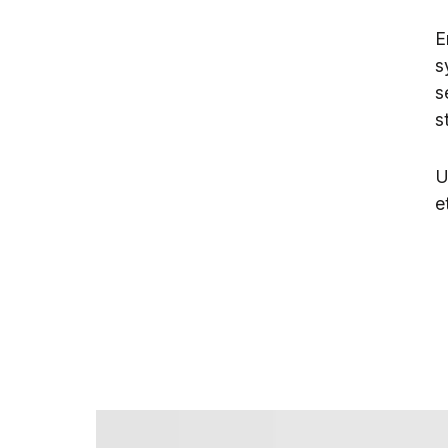
E
s
s
s
U
e