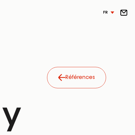
FR
Références
ay