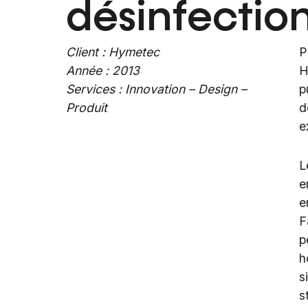
désinfectio
Client : Hymetec
P
Année : 2013
H
Services : Innovation – Design –
p
Produit
d
e
L
e
e
F
p
h
s
s