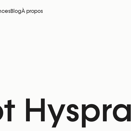
nces
Blog
À propos
t Hyspr