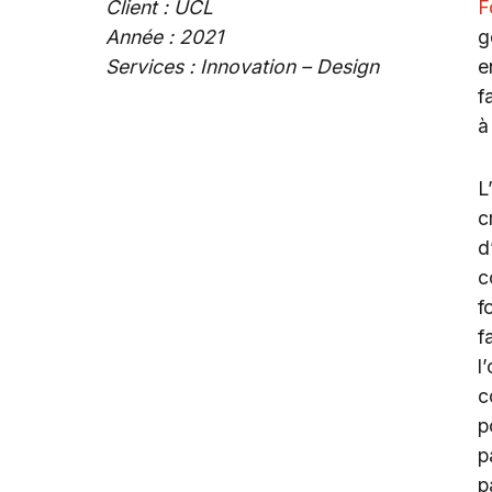
Client : UCL
F
Année : 2021
g
Services : Innovation – Design
e
f
à
L
c
d
c
f
f
l
c
p
p
p