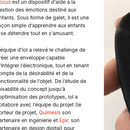
ocus
est un dispositif d’aide à la
estion des émotions destiné aux
nfants. Sous forme de galet, il est une
açon simple d’apprendre aux enfants
 se détendre tout en s’amusant.
’équipe d’iol a relevé le challenge de
réer une enveloppe capable
’intégrer l’électronique, tout en tenant
ompte de la désirabilité et de la
onctionnalité de l’objet. De l’étude de
aisabilité du concept jusqu’à
’optimisation des prototypes, iol a
ollaboré avec l’équipe du projet (le
orteur de projet,
Quimesis
son
artenaire en ingénierie et
Epic
son
artenaire en design digital) pour