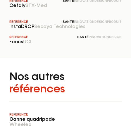
REFERENCE
SANTÉ
INNOVATION
DESIGN
PRODUIT
Cefaly
STX-Med
InstaDROP
REFERENCE
SANTÉ
INNOVATION
DESIGN
PRODUIT
InstaDROP
Secoya Technologies
Focus
REFERENCE
SANTÉ
INNOVATION
DESIGN
Focus
UCL
Nos autres
références
REFERENCE
Canne quadripode
Wheeleo